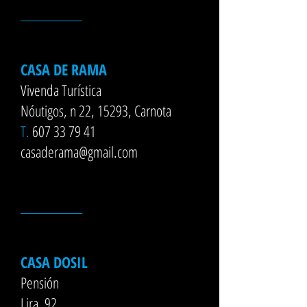
__________
CASA DE RAMA
Vivenda Turística
Nóutigos, n 22, 15293, Carnota
T.
607 33 79 41
casaderama@gmail.com
__________
CASA DOSIL
Pensión
Lira, 92