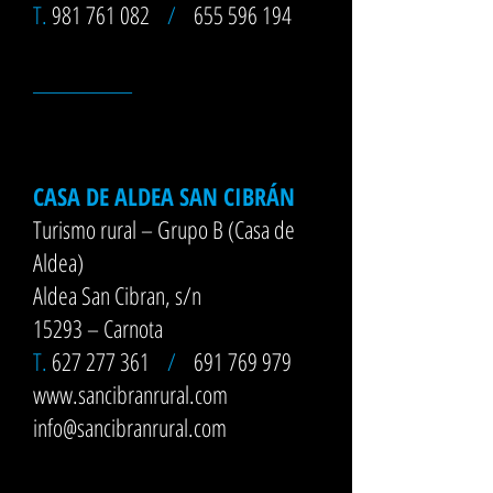
T.
981 761 082
/
655 596 194
__________
CASA DE ALDEA SAN CIBRÁN
Turismo rural – Grupo B (Casa de
Aldea)
Aldea San Cibran, s/n
15293 – Carnota
T.
627 277 361
/
691 769 979
www.sancibranrural.com
info@sancibranrural.com