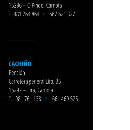
15296 – O Pindo, Carnota
T.
981 764 864
/
667 621 327
__________
CACHIÑO
Pensión
Carretera general Lira, 35
15292 – Lira, Carnota
T.
981 761 138
/
661 469 525
__________