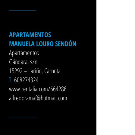
__________
APARTAMENTOS
MANUELA LOURO SENDÓN
Apartamentos
Gándara, s/n
15292 – Lariño, Carnota
T.
608274324
www.rentalia.com/664286
alfredoramaf@hotmail.com
__________