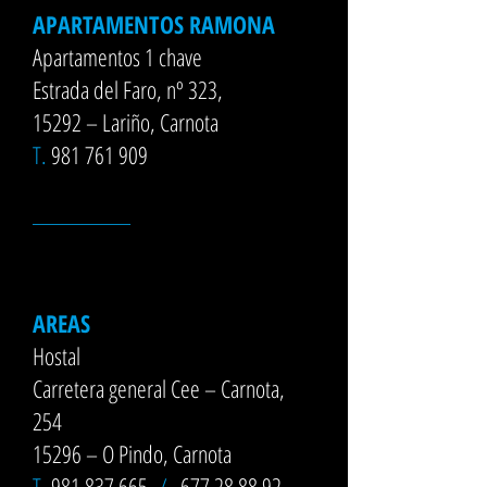
APARTAMENTOS RAMONA
Apartamentos 1 chave
Estrada del Faro, nº 323,
15292 – Lariño, Carnota
T.
981 761 909
__________
AREAS
Hostal
Carretera general Cee – Carnota,
254
15296 – O Pindo, Carnota
T.
981 837 665
/
677 28 88 92