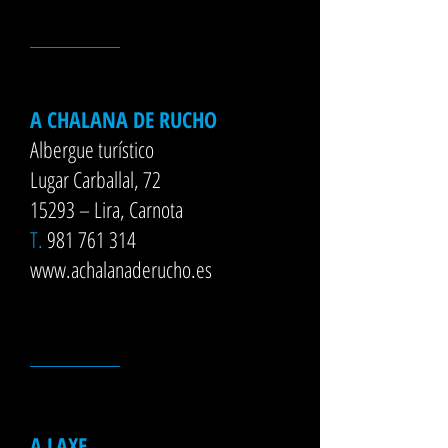
__________
A CHALANA DE RUCHO
Albergue turístico
Lugar Carballal, 72
15293 – Lira, Carnota
T.
981 761 314
www.achalanaderucho.es
__________
A LAXE