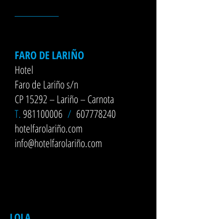
__________
FARO DE LARIÑO
Hotel
Faro de Lariño s/n
CP 15292 – Lariño – Carnota
T.
981100006
/
607778240
hotelfarolariño.com
info@hotelfarolariño.com
LOLA