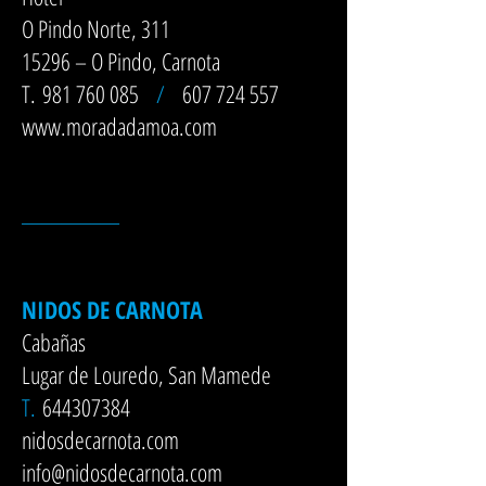
O Pindo Norte, 311
15296 – O Pindo, Carnota
T.
981 760 085
/
607 724 557
www.moradadamoa.com
__________
NIDOS DE CARNOTA
Cabañas
Lugar de Louredo, San Mamede
T.
644307384
nidosdecarnota.com
info@nidosdecarnota.com