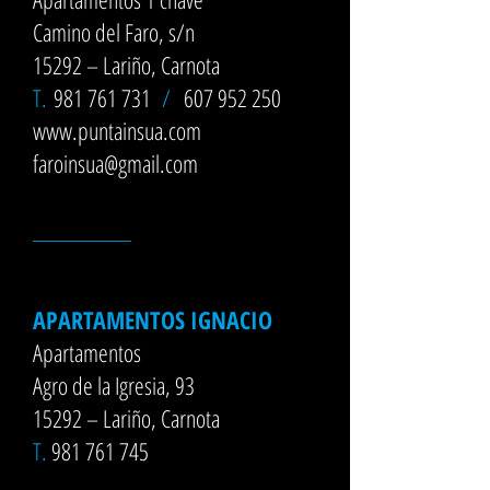
Camino del Faro, s/n
15292 – Lariño, Carnota
T.
981 761 731
/
607 952 250
www.puntainsua.com
faroinsua@gmail.com
__________
APARTAMENTOS IGNACIO
Apartamentos
Agro de la Igresia, 93
15292 – Lariño, Carnota
T.
981 761 745