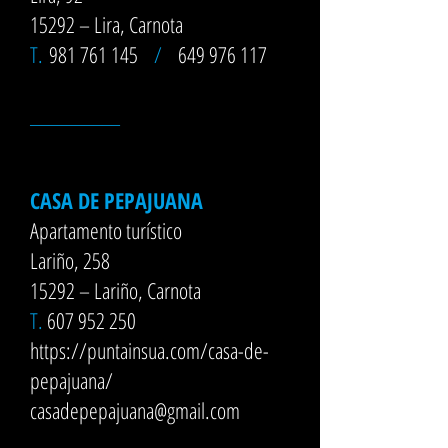
15292 – Lira, Carnota
T.
981 761 145
/
649 976 117
__________
CASA DE PEPAJUANA
Apartamento turístico
Lariño, 258
15292 – Lariño, Carnota
T.
607 952 250
https://puntainsua.com/casa-de-
pepajuana/
casadepepajuana@gmail.com