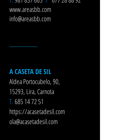
www.areasbb.com
info@areasbb.com
__________
A CASETA DE SIL
Aldea Portocubelo, 90,
15293,
Lira, Carnota
T.
685 14 72 51
https://acasetadesil.com
ola@acasetadesil.com