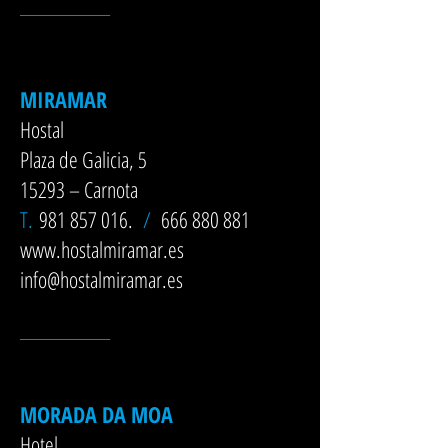
__________
MIRAMAR
Hostal
Plaza de Galicia, 5
15293 – Carnota
T.
981 857 016
.
/
666 880 881
www.hostalmiramar.es
info@hostalmiramar.es
__________
MORADA DA MOA
Hotel