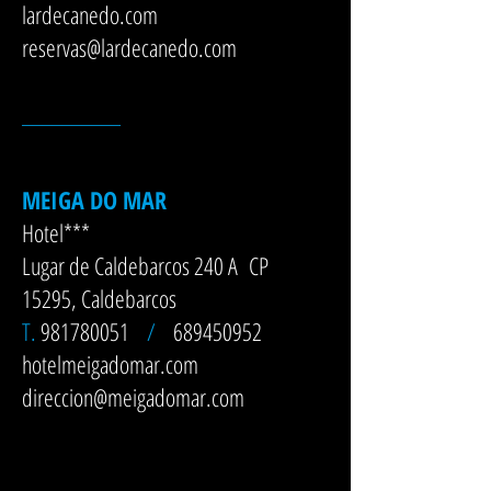
lardecanedo.com
reservas@lardecanedo.com
__________
MEIGA DO MAR
Hotel***
Lugar de Caldebarcos 240 A CP
15295, Caldebarcos
T.
981780051
/
689450952
hotelmeigadomar.com
direccion@meigadomar.com