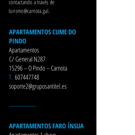
contactando a través de
turismo@carnota.gal
.
APARTAMENTOS CUME DO
PINDO
Apartamentos
C/ General N287
15296 – O Pindo – Carnota
T.
607447748
soporte2@gruposantitel.es
__________
APARTAMENTOS FARO ÍNSUA
Apartamentos 1 chave