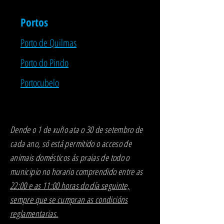
Portos
Porto de Quilmas
Porto do Pindo
Portocubelo
​Dende o 1 de xuño ata o 30 de setembro de
cada ano, só está permitido o acceso de
animais domésticos ás praias de todo o
municipio no horario comprendido entre as
22:00 e as 11:00 horas do día seguinte,
sempre que se cumpran as condicións
reglamentarias.