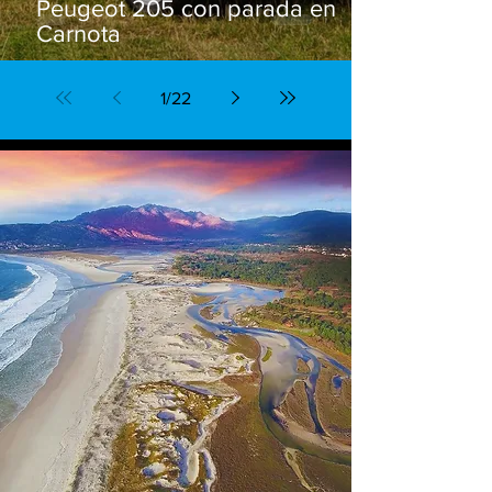
Peugeot 205 con parada en
Carnota
1
/
22